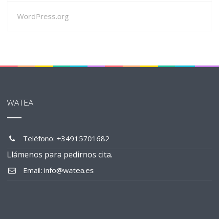
WordPress.org
WATEA
Teléfono: +34915701682
Llámenos para pedirnos cita.
Email: info@watea.es