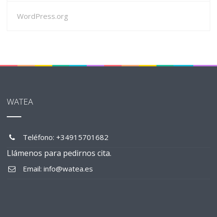
WordPress.org
WATEA
Teléfono: +34915701682
Llámenos para pedirnos cita.
Email: info@watea.es