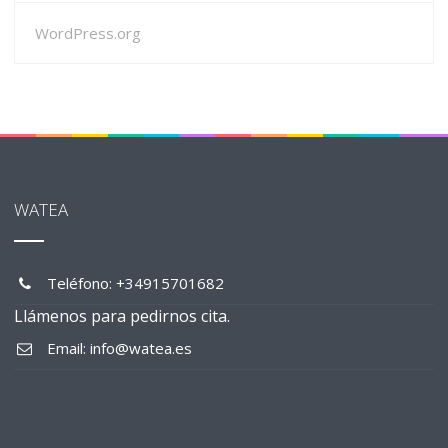
WordPress.org
WATEA
Teléfono: +34915701682
Llámenos para pedirnos cita.
Email: info@watea.es