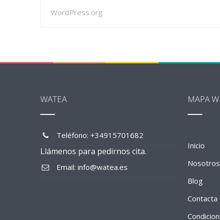
WordPress.org
WATEA
MAPA W
Teléfono: +34915701682
Inicio
Llámenos para pedirnos cita.
Nosotros
Email: info@watea.es
Blog
Contacta
Condicio