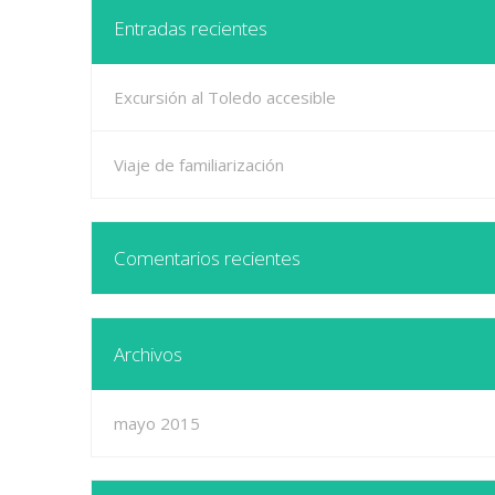
Entradas recientes
Excursión al Toledo accesible
Viaje de familiarización
Comentarios recientes
Archivos
mayo 2015