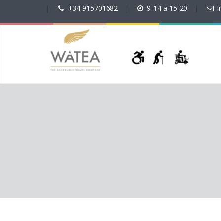
|
+34 915701682
|
9-14 a 15-20
|
i