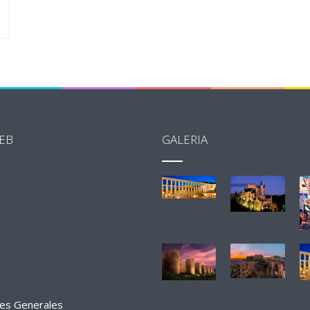
EB
GALERIA
nes Generales