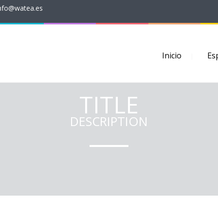
nfo@watea.es
Inicio
Es
TITLE
DESCRIPTION