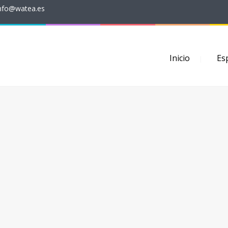
nfo@watea.es
Inicio
Es