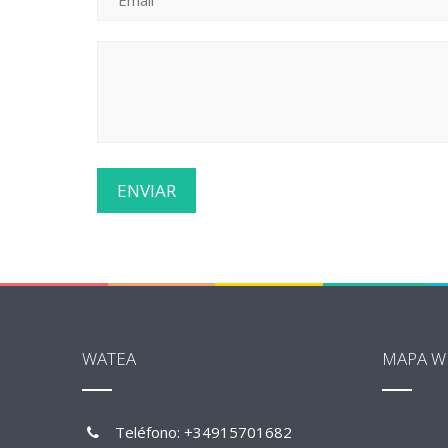
WATEA
MAPA W
Teléfono: +34915701682