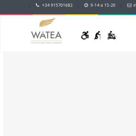
|
+34 915701682
|
9-14 a 15-20
|
i